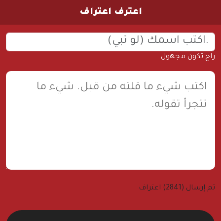
اعترف اعتراف
راح تكون مجهول
تم إرسال (2841) اعتراف