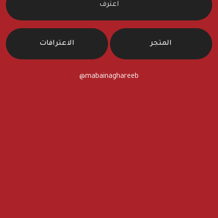
اعترف
المتجر
الاعترافات
@mabainaghareeb